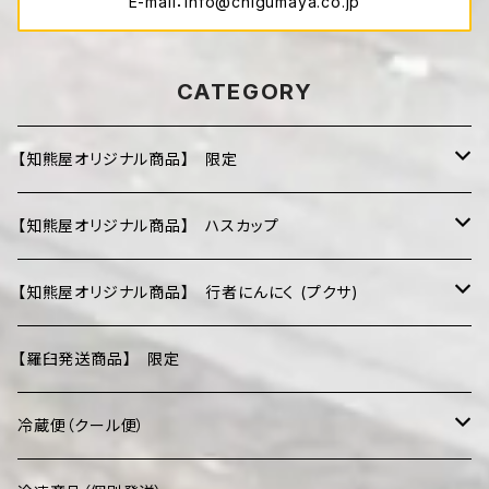
E-mail：
info@chigumaya.co.jp
CATEGORY
【知熊屋オリジナル商品】 限定
ハスカップ
【知熊屋オリジナル商品】 ハスカップ
行者にんにく (プクサ)
ハスカップジャム
【知熊屋オリジナル商品】 行者にんにく (プクサ)
じゅんさい (水煮)
ハスカップシロップ
行者にんにく 昆布つゆ漬け
【羅臼発送商品】 限定
ハスカップ粒
行者にんにく 冷凍餃子
冷蔵便（クール便）