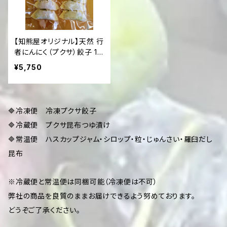
【知熊屋オリジナル】天然 行
者にんにく（プクサ）餃子 12
個入×5袋セット【冷凍便】
¥5,750
🔷冷凍便 冷凍プクサ餃子
🔷冷蔵便 プクサ昆布つゆ漬け
🔷常温便 ハスカップジャム・シロップ・粒・じゅんさい・羅臼だし
昆布
※冷蔵便と常温便は同梱可能（冷凍便は不可）
弊社の商品を良質のままお届けできるよう努めております。
どうぞご了承ください。