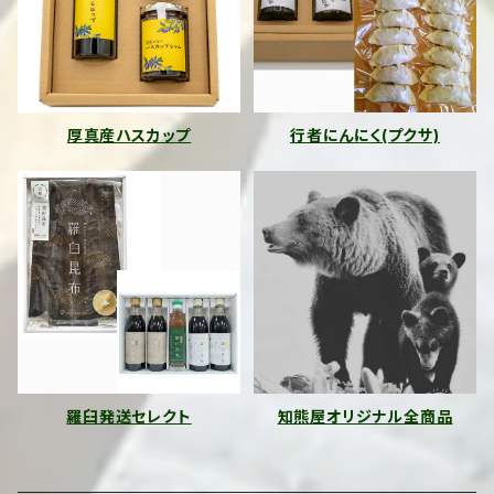
厚真産ハスカップ
行者にんにく(プクサ)
羅臼発送セレクト
知熊屋オリジナル全商品