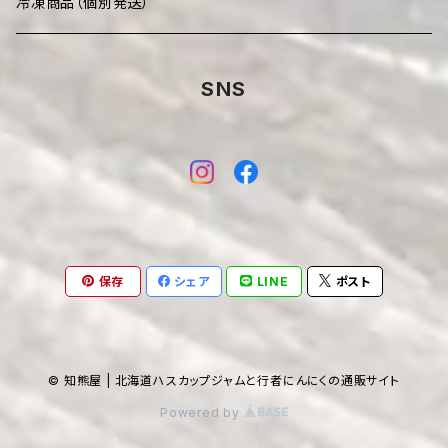
＋500円
冷凍商品（個別発送）
SNS
保存
シェア
LINE
ポスト
© 知熊屋 | 北海道ハスカップジャムと行者にんにくの通販サイト
Powered by