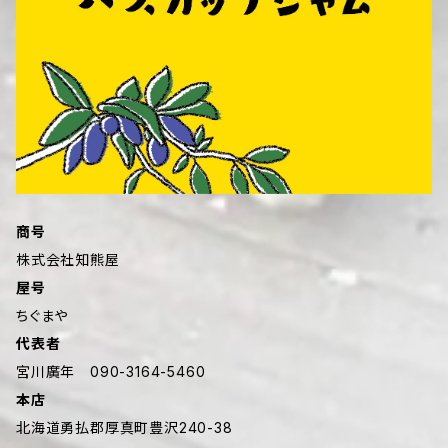
商号
株式会社知熊屋
屋号
ちぐまや
代表者
宮川廣年 090-3164-5460
本店
北海道勇払郡厚真町豊沢240-38